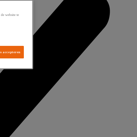
de website te
es accepteren