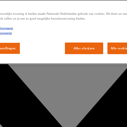
soonlijke ervaring te bieden maakt Nationale-Nederlanden gebruik van cookies. Dit doen we om 
ok willen we je een zo goed mogelijke bezoekerservaring bieden.
Statement
tatement
nstellingen
Alles afwijzen
Alle cooki